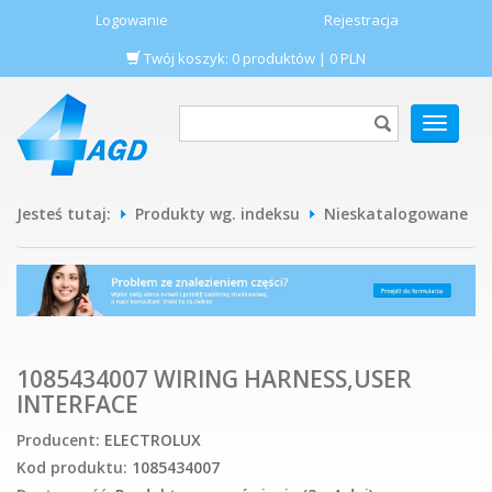
Logowanie
Rejestracja
Twój koszyk:
0
produktów
|
0
PLN
POKAŻ
MENU
Jesteś tutaj:
Produkty wg. indeksu
Nieskatalogowane
1085434007 WIRING HARNESS,USER
INTERFACE
Producent:
ELECTROLUX
Kod produktu:
1085434007