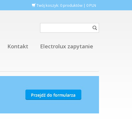
Twój koszyk:
0
produktów
|
0
PLN
Kontakt
Electrolux zapytanie