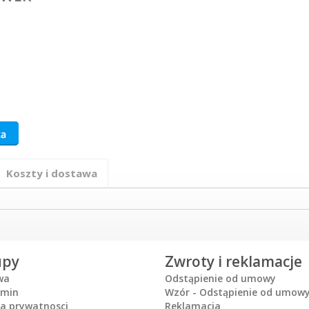
Koszty i dostawa
upy
Zwroty i reklamacje
wa
Odstąpienie od umowy
amin
Wzór - Odstąpienie od umow
ka prywatnosci
Reklamacja