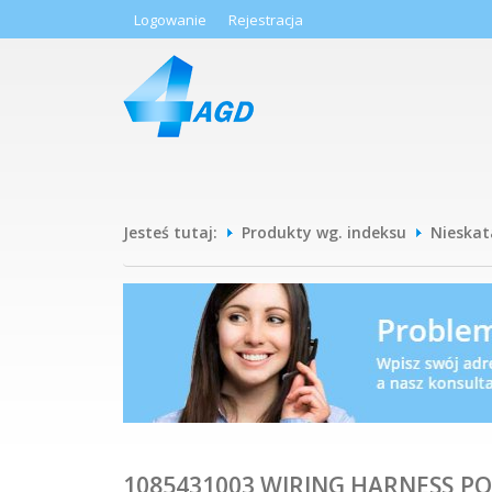
Logowanie
Rejestracja
Jesteś tutaj:
Produkty wg. indeksu
Nieska
1085431003 WIRING HARNESS,P