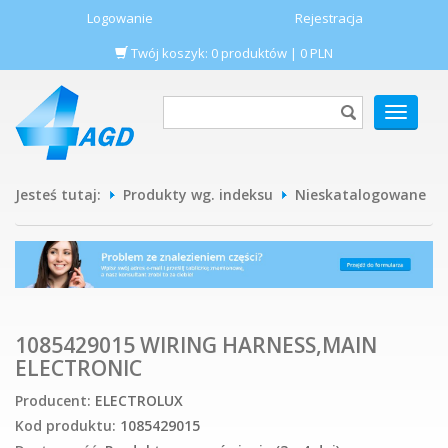
Logowanie
Rejestracja
Twój koszyk:
0
produktów
|
0
PLN
POKAŻ
MENU
Jesteś tutaj:
Produkty wg. indeksu
Nieskatalogowane
1085429015 WIRING HARNESS,MAIN
ELECTRONIC
Producent:
ELECTROLUX
Kod produktu:
1085429015