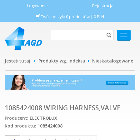
Logowanie
Rejestracja
Twój koszyk:
0
produktów
|
0
PLN
POKAŻ
MENU
Jesteś tutaj:
Produkty wg. indeksu
Nieskatalogowane
1085424008 WIRING HARNESS,VALVE
Producent:
ELECTROLUX
Kod produktu:
1085424008