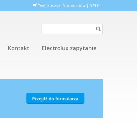
Twój koszyk:
0
produktów
|
0
PLN
Kontakt
Electrolux zapytanie