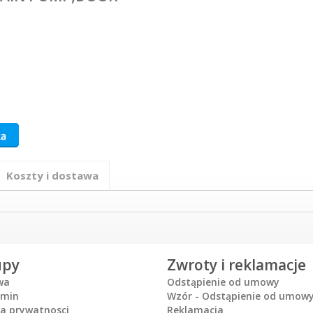
Koszty i dostawa
upy
Zwroty i reklamacje
wa
Odstąpienie od umowy
amin
Wzór - Odstąpienie od umow
ka prywatnosci
Reklamacja