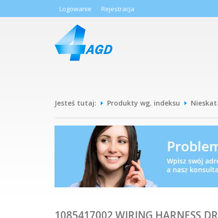
Logowanie
Rejestracja
Jesteś tutaj:
Produkty wg. indeksu
Nieska
1085417002 WIRING HARNESS,D