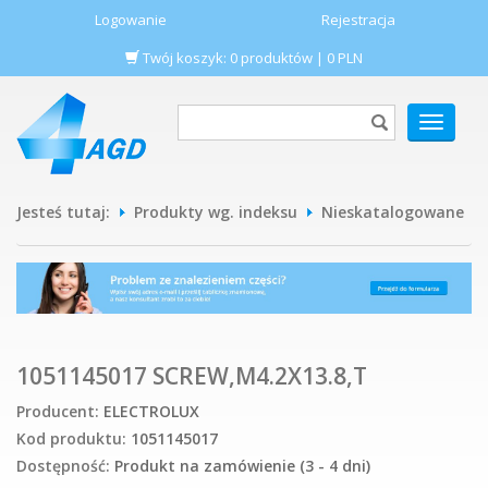
Logowanie
Rejestracja
Twój koszyk:
0
produktów
|
0
PLN
POKAŻ
MENU
Jesteś tutaj:
Produkty wg. indeksu
Nieskatalogowane
1051145017 SCREW,M4.2X13.8,T
Producent:
ELECTROLUX
Kod produktu:
1051145017
Dostępność:
Produkt na zamówienie (3 - 4 dni)