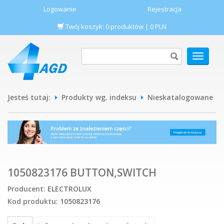
Logowanie
Rejestracja
Twój koszyk:
0
produktów
|
0
PLN
POKAŻ
MENU
Jesteś tutaj:
Produkty wg. indeksu
Nieskatalogowane
1050823176 BUTTON,SWITCH
Producent:
ELECTROLUX
Kod produktu:
1050823176