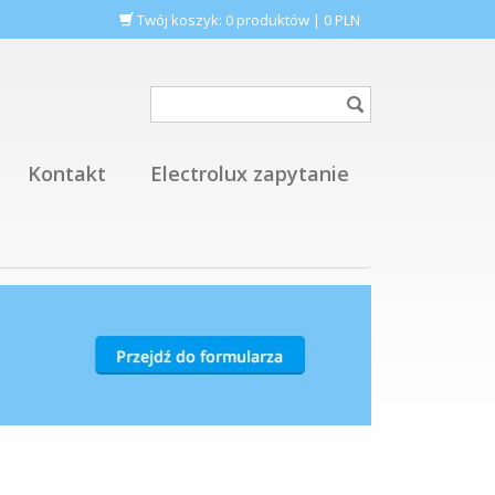
Twój koszyk:
0
produktów
|
0
PLN
Kontakt
Electrolux zapytanie