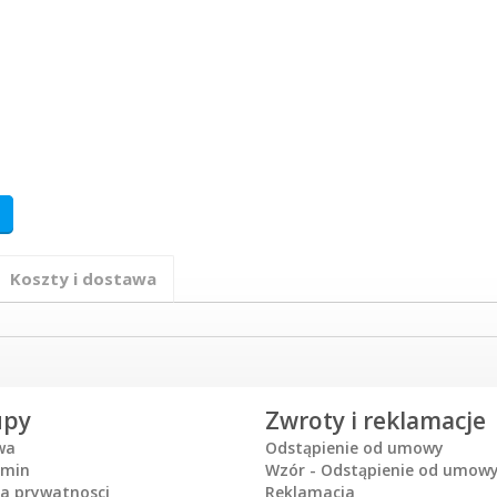
Koszty i dostawa
upy
Zwroty i reklamacje
wa
Odstąpienie od umowy
amin
Wzór - Odstąpienie od umow
ka prywatnosci
Reklamacja