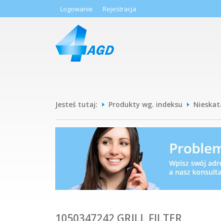
Logowanie
Rejestracja
Jesteś tutaj:
Produkty wg. indeksu
Nieska
1050347242 GRILL FILTER