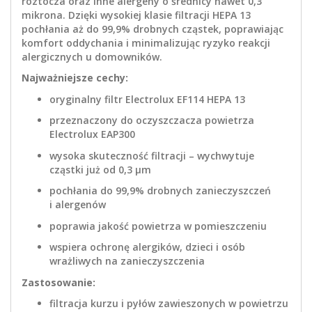
roztocza oraz inne alergeny o średnicy nawet 0,3
mikrona. Dzięki wysokiej klasie filtracji HEPA 13
pochłania aż do 99,9% drobnych cząstek, poprawiając
komfort oddychania i minimalizując ryzyko reakcji
alergicznych u domowników.
Najważniejsze cechy:
oryginalny filtr Electrolux EF114 HEPA 13
przeznaczony do oczyszczacza powietrza
Electrolux EAP300
wysoka skuteczność filtracji – wychwytuje
cząstki już od 0,3 µm
pochłania do 99,9% drobnych zanieczyszczeń
i alergenów
poprawia jakość powietrza w pomieszczeniu
wspiera ochronę alergików, dzieci i osób
wrażliwych na zanieczyszczenia
Zastosowanie:
filtracja kurzu i pyłów zawieszonych w powietrzu