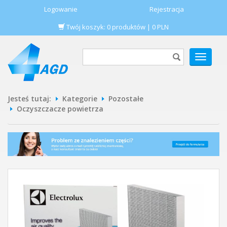
Logowanie
Rejestracja
Twój koszyk:
0
produktów
|
0
PLN
POKAŻ
MENU
Jesteś tutaj:
Kategorie
Pozostałe
Oczyszczacze powietrza