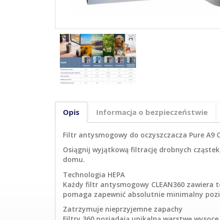
Opis
Informacja o bezpieczeństwie
Filtr antysmogowy do oczyszczacza Pure A9
Osiągnij wyjątkową filtrację drobnych cząste
domu.
Technologia HEPA
Każdy filtr antysmogowy CLEAN360 zawiera tec
pomaga zapewnić absolutnie minimalny poz
Zatrzymuje nieprzyjemne zapachy
Filtry 360 posiadają unikalną warstwę wyso