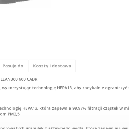
Pasuje do
Koszty i dostawa
 CLEAN360 600 CADR
k, wykorzystując technologię HEPA13, aby radykalnie ograniczy
hnologię HEPA13, która zapewnia 99,97% filtracji cząstek w mi
iom PM2,5
ce porowatych granulek z aktywnego węgla, które zapewniają wy