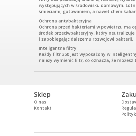
występujących w środowisku domowym. Lotne
śmieciami, gotowaniem, a nawet chemikaliam
Ochrona antybakteryjna
Ochrona przed bakteriami w powietrzu ma og
środek przeciwbakteryjny, który neutralizu
i zapobiegając dalszemu rozwojowi bakterii.
Inteligentne filtry
Każdy filtr 360 jest wyposażony w inteligentn
należy wymienić filtr, co oznacza, że ​​możesz 
Sklep
Zak
O nas
Dosta
Kontakt
Regul
Polity