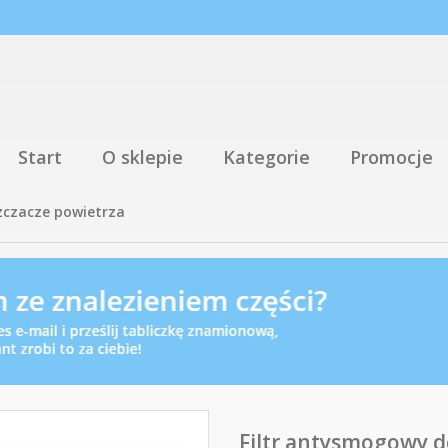
Start
O sklepie
Kategorie
Promocje
zczacze powietrza
Filtr antysmogowy d