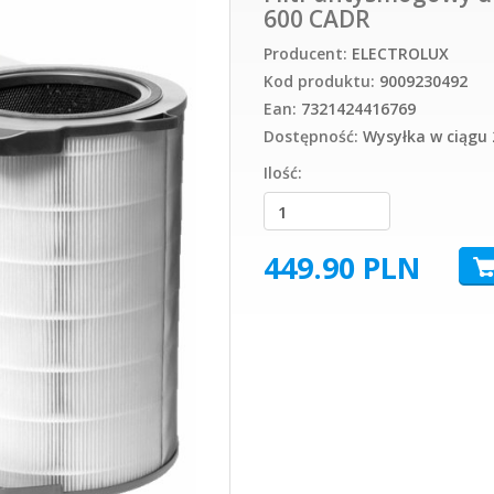
600 CADR
Producent:
ELECTROLUX
Kod produktu:
9009230492
Ean:
7321424416769
Dostępność:
Wysyłka w ciągu 
Ilość:
449.90
PLN