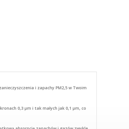
ć zanieczyszczenia i zapachy PM2,5 w Twoim
kronach 0,3 µm i tak małych jak 0,1 µm, co
jątkową absorpcję zapachów i gazów zwykle