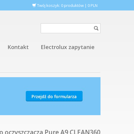
Twój koszyk:
0
produktów
|
0
PLN
Kontakt
Electrolux zapytanie
o oczyszczacza Pure A9 CLEAN360