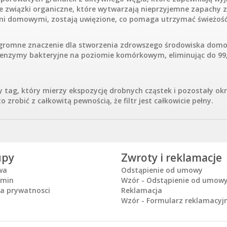
 związki organiczne, które wytwarzają nieprzyjemne zapachy
i domowymi, zostają uwięzione, co pomaga utrzymać świeżość 
romne znaczenie dla stworzenia zdrowszego środowiska domowe
je enzymy bakteryjne na poziomie komórkowym, eliminując do 9
y tag, który mierzy ekspozycję drobnych cząstek i pozostały okres
to zrobić z całkowitą pewnością, że filtr jest całkowicie pełny.
upy
Zwroty i reklamacje
wa
Odstąpienie od umowy
amin
Wzór - Odstąpienie od umow
ka prywatnosci
Reklamacja
Wzór - Formularz reklamacyj