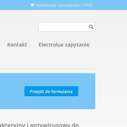
Twój koszyk:
0
produktów
|
0
PLN
Kontakt
Electrolux zapytanie
akteryjny i antywirusowy do