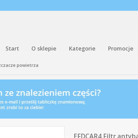
Start
O sklepie
Kategorie
Promocje
zczacze powietrza
EFDCAR4 Filtr antyb