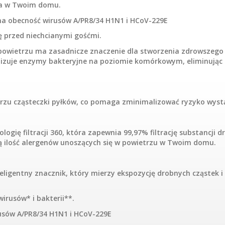
za w Twoim domu.
a obecność wirusów A/PR8/34 H1N1 i HCoV-229E
ę przed niechcianymi gośćmi.
powietrzu ma zasadnicze znaczenie dla stworzenia zdrowszego
alizuje enzymy bakteryjne na poziomie komórkowym, eliminując
trzu cząsteczki pyłków, co pomaga zminimalizować ryzyko wystąp
gię filtracji 360, która zapewnia 99,97% filtrację substancji d
 ilość alergenów unoszących się w powietrzu w Twoim domu.
eligentny znacznik, który mierzy ekspozycję drobnych cząstek i 
irusów* i bakterii**.
usów A/PR8/34 H1N1 i HCoV-229E