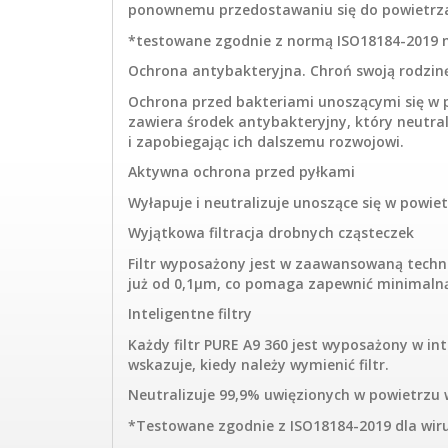
ponownemu przedostawaniu się do powietr
*testowane zgodnie z normą ISO18184-2019 n
Ochrona antybakteryjna. Chroń swoją rodzin
Ochrona przed bakteriami unoszącymi się w 
zawiera środek antybakteryjny, który neutr
i zapobiegając ich dalszemu rozwojowi.
Aktywna ochrona przed pyłkami
Wyłapuje i neutralizuje unoszące się w powie
Wyjątkowa filtracja drobnych cząsteczek
Filtr wyposażony jest w zaawansowaną technolo
już od 0,1µm, co pomaga zapewnić minimalną
Inteligentne filtry
Każdy filtr PURE A9 360 jest wyposażony w int
wskazuje, kiedy należy wymienić filtr.
Neutralizuje 99,9% uwięzionych w powietrzu w
*Testowane zgodnie z ISO18184-2019 dla wir