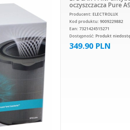
oczyszczacza Pure A
Producent:
ELECTROLUX
Kod produktu:
9009229882
Ean:
7321424515271
Dostępność:
Produkt niedost
349.90
PLN