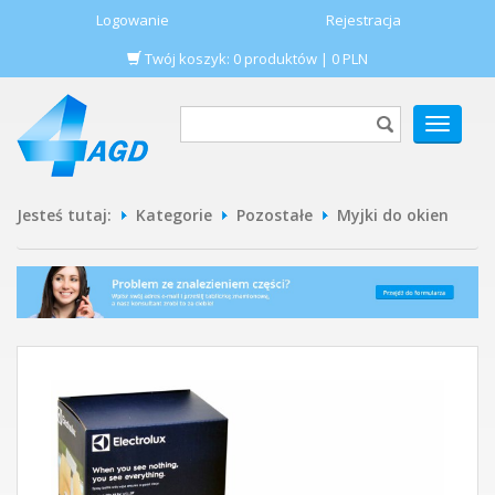
Logowanie
Rejestracja
Twój koszyk:
0
produktów
|
0
PLN
POKAŻ
MENU
Jesteś tutaj:
Kategorie
Pozostałe
Myjki do okien