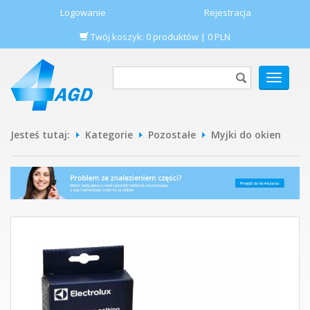
Logowanie
Rejestracja
Twój koszyk:
0
produktów
|
0
PLN
POKAŻ
MENU
Jesteś tutaj:
Kategorie
Pozostałe
Myjki do okien