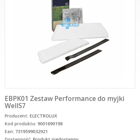
EBPK01 Zestaw Performance do myjki
WellS7
Producent:
ELECTROLUX
Kod produktu:
9001690198
Ean:
7319599032921
Dostępność:
Produkt niedostępny