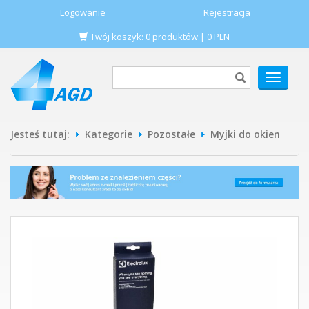
Logowanie
Rejestracja
Twój koszyk:
0
produktów
|
0
PLN
POKAŻ
MENU
Jesteś tutaj:
Kategorie
Pozostałe
Myjki do okien