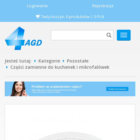
Logowanie
Rejestracja
Twój koszyk:
0
produktów
|
0
PLN
POKAŻ
MENU
Jesteś tutaj:
Kategorie
Pozostałe
Części zamienne do kuchenek i mikrofalówek