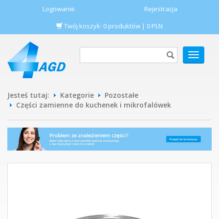
Logowanie
Rejestracja
Twój koszyk:
0
produktów
|
0
PLN
POKAŻ
MENU
Jesteś tutaj:
Kategorie
Pozostałe
Części zamienne do kuchenek i mikrofalówek