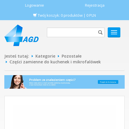
Logowanie
Rejestracja
Twój koszyk:
0
produktów
|
0
PLN
POKAŻ
MENU
Jesteś tutaj:
Kategorie
Pozostałe
Części zamienne do kuchenek i mikrofalówek