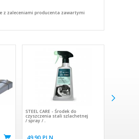
ie z zaleceniami producenta zawartymi
STEEL CARE - Środek do
Ssawka do 
czyszczenia stali szlachetnej
wiertniczeg
/ spray / .
49.90 PLN
25.00 PL