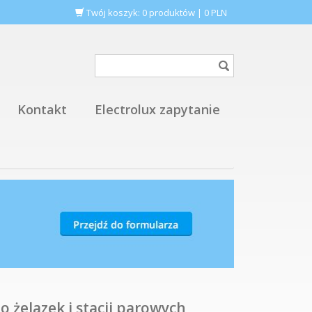
Twój koszyk:
0
produktów
|
0
PLN
Kontakt
Electrolux zapytanie
 żelazek i stacji parowych