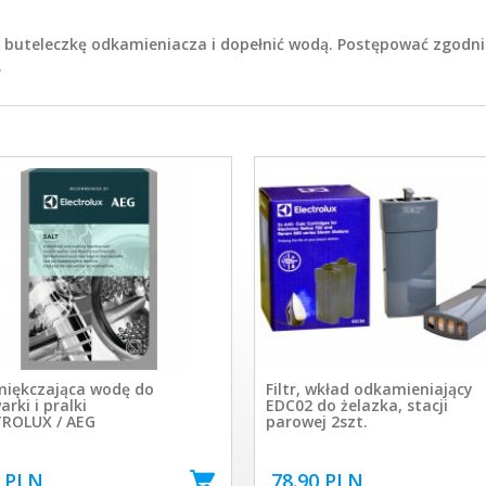
ą buteleczkę odkamieniacza i dopełnić wodą. Postępować zgodn
.
miękczająca wodę do
Filtr, wkład odkamieniający
rki i pralki
EDC02 do żelazka, stacji
ROLUX / AEG
parowej 2szt.
0 PLN
78.90 PLN