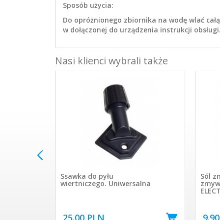
Sposób użycia:
Do opróżnionego zbiornika na wodę wlać cał
w dołączonej do urządzenia instrukcji obsługi
Nasi klienci wybrali także
o
Ssawka do pyłu
Sól z
hetnej
wiertniczego. Uniwersalna
zmywa
ELECT
25.00 PLN
9.9