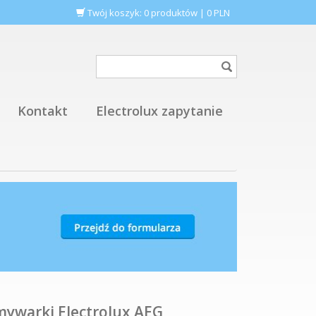
Twój koszyk:
0
produktów
|
0
PLN
Kontakt
Electrolux zapytanie
mywarki Electrolux AEG