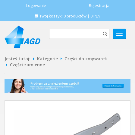
Logowanie
Rejestracja
Twój koszyk:
0
produktów
|
0
PLN
POKAŻ
MENU
Jesteś tutaj:
Kategorie
Części do zmywarek
Części zamienne