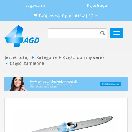
Logowanie
Rejestracja
Twój koszyk:
0
produktów
|
0
PLN
POKAŻ
MENU
Jesteś tutaj:
Kategorie
Części do zmywarek
Części zamienne