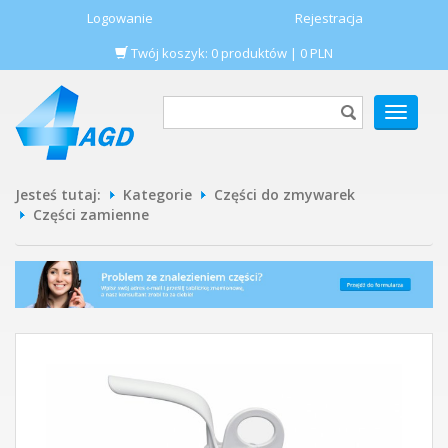
Logowanie
Rejestracja
Twój koszyk:
0
produktów
|
0
PLN
POKAŻ
MENU
Jesteś tutaj:
Kategorie
Części do zmywarek
Części zamienne