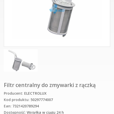
Filtr centralny do zmywarki z rączką
Producent:
ELECTROLUX
Kod produktu:
50297774007
Ean:
7321420789294
Dostępność:
Wysyłka w ciągu 24 h