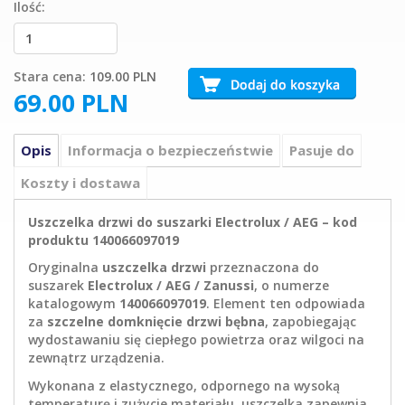
Ilość:
Stara cena:
109.00 PLN
69.00
PLN
Opis
Informacja o bezpieczeństwie
Pasuje do
Koszty i dostawa
Uszczelka drzwi do suszarki Electrolux / AEG – kod
produktu 140066097019
Oryginalna
uszczelka drzwi
przeznaczona do
suszarek
Electrolux / AEG / Zanussi
, o numerze
katalogowym
140066097019
. Element ten odpowiada
za
szczelne domknięcie drzwi bębna
, zapobiegając
wydostawaniu się ciepłego powietrza oraz wilgoci na
zewnątrz urządzenia.
Wykonana z elastycznego, odpornego na wysoką
temperaturę i zużycie materiału, uszczelka zapewnia