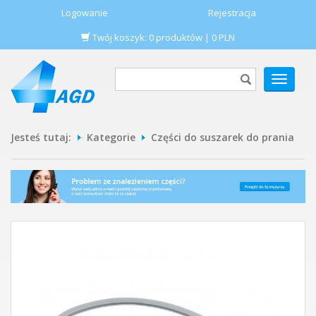
Logowanie
Rejestracja
Twój koszyk:
0
produktów
|
0
PLN
POKAŻ
MENU
Jesteś tutaj:
Kategorie
Części do suszarek do prania