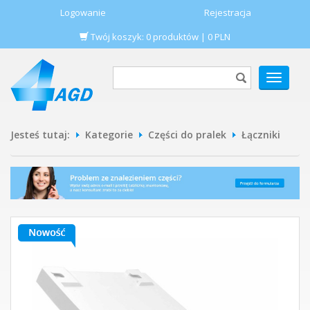
Logowanie
Rejestracja
Twój koszyk:
0
produktów
|
0
PLN
POKAŻ
MENU
Jesteś tutaj:
Kategorie
Części do pralek
Łączniki