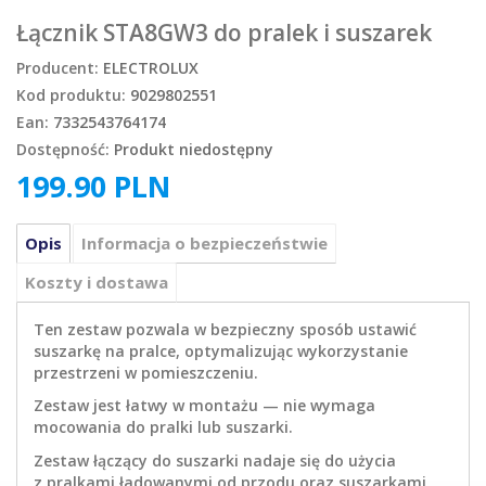
Łącznik STA8GW3 do pralek i suszarek
Producent:
ELECTROLUX
Kod produktu:
9029802551
Ean:
7332543764174
Dostępność:
Produkt niedostępny
199.90
PLN
Opis
Informacja o bezpieczeństwie
Koszty i dostawa
Ten zestaw pozwala w bezpieczny sposób ustawić
suszarkę na pralce, optymalizując wykorzystanie
przestrzeni w pomieszczeniu.
Zestaw jest łatwy w montażu — nie wymaga
mocowania do pralki lub suszarki.
Zestaw łączący do suszarki nadaje się do użycia
z pralkami ładowanymi od przodu oraz suszarkami