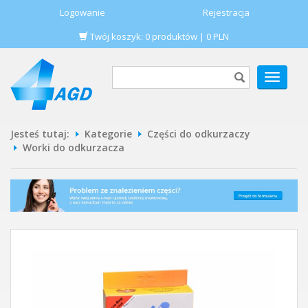
Logowanie
Rejestracja
Twój koszyk:
0
produktów
|
0
PLN
POKAŻ
MENU
Jesteś tutaj:
Kategorie
Części do odkurzaczy
Worki do odkurzacza