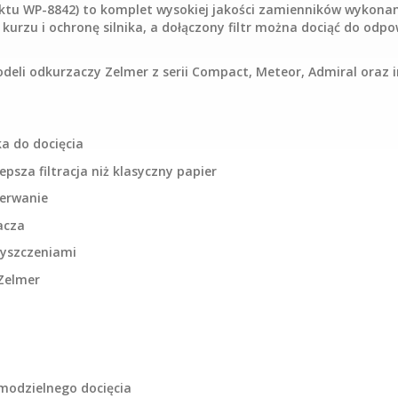
ktu WP-8842) to komplet wysokiej jakości zamienników wykona
e kurzu i ochronę silnika, a dołączony filtr można dociąć do o
eli odkurzaczy Zelmer z serii Compact, Meteor, Admiral oraz i
ka do docięcia
psza filtracja niż klasyczny papier
zerwanie
acza
zyszczeniami
Zelmer
amodzielnego docięcia