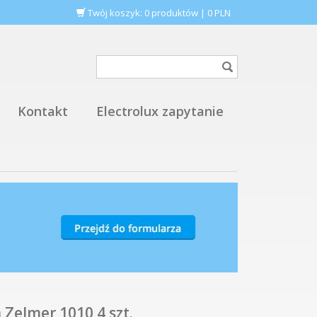
Twój koszyk:
0
produktów
|
0
PLN
Kontakt
Electrolux zapytanie
Zelmer 1010 4 szt.