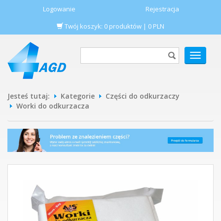
Logowanie
Rejestracja
Twój koszyk:
0
produktów
|
0
PLN
POKAŻ
MENU
Jesteś tutaj:
Kategorie
Części do odkurzaczy
Worki do odkurzacza