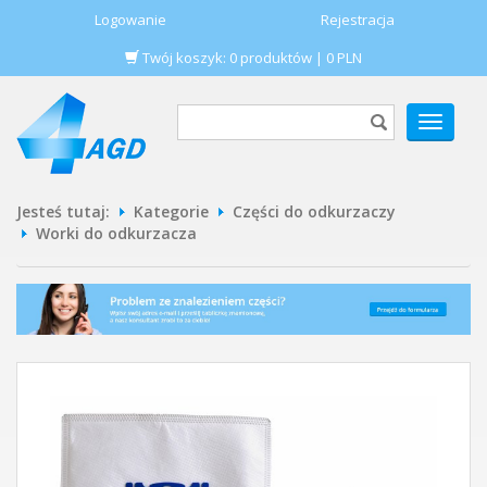
Logowanie
Rejestracja
Twój koszyk:
0
produktów
|
0
PLN
POKAŻ
MENU
Jesteś tutaj:
Kategorie
Części do odkurzaczy
Worki do odkurzacza