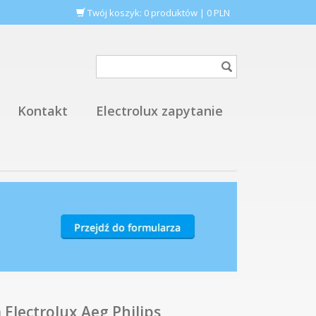
Twój koszyk:
0
produktów
|
0
PLN
Kontakt
Electrolux zapytanie
Electrolux Aeg Philips