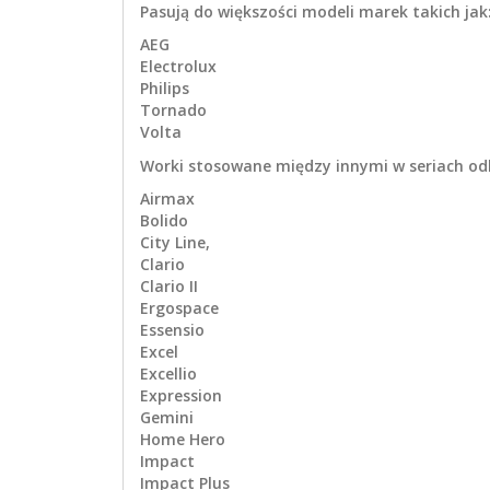
Pasują do większości modeli marek takich jak
AEG
Electrolux
Philips
Tornado
Volta
Worki stosowane między innymi w seriach odku
Airmax
Bolido
City Line,
Clario
Clario II
Ergospace
Essensio
Excel
Excellio
Expression
Gemini
Home Hero
Impact
Impact Plus