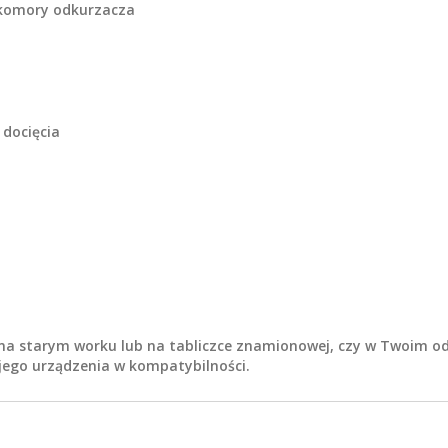
 komory odkurzacza
 docięcia
 na starym worku lub na tabliczce znamionowej, czy w Twoim od
ojego urządzenia w kompatybilności.