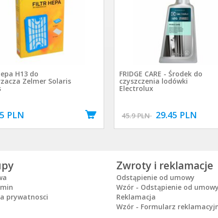
 hepa H13 do
FRIDGE CARE - Środek do
zacza Zelmer Solaris
czyszczenia lodówki
s
Electrolux
95 PLN
29.45 PLN
45.9 PLN
upy
Zwroty i reklamacje
wa
Odstąpienie od umowy
amin
Wzór - Odstąpienie od umow
ka prywatnosci
Reklamacja
Wzór - Formularz reklamacyj