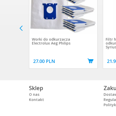
 do
Worki do odkurzacza
Filtr
Electrolux Aeg Philips
odkur
Syriu
27.00 PLN
21.
Sklep
Zak
O nas
Dosta
Kontakt
Regul
Polity