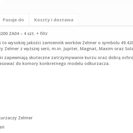
Pasuje do
Koszty i dostawa
0 ZA04 – 4 szt. + filtr
to wysokiej jakości zamiennik worków Zelmer o symbolu 49.420
Zelmer z wyższej serii, m.in. Jupiter, Magnat, Maxim oraz Sola
orki zapewniają skuteczne zatrzymywanie kurzu oraz dobrą ochro
dopasować do komory konkretnego modelu odkurzacza.
kurzaczy Zelmer
zeń