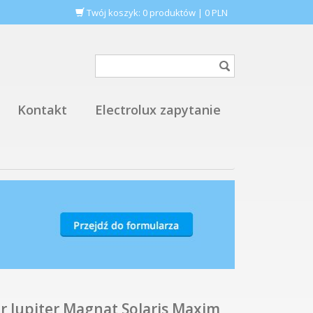
Twój koszyk:
0
produktów
|
0
PLN
Kontakt
Electrolux zapytanie
r Jupiter Magnat Solaris Maxim