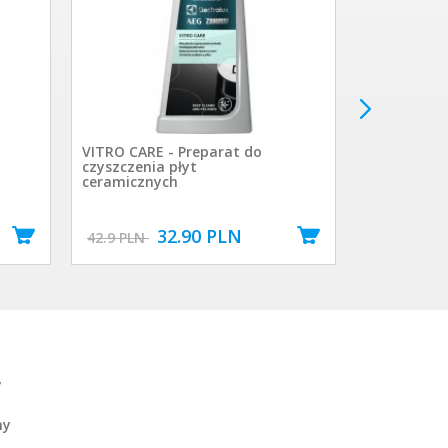
VITRO CARE - Preparat do
Worki do o
czyszczenia płyt
Electrolux 
ceramicznych
32.90 PLN
27.00 PL
42.9 PLN
y
ny