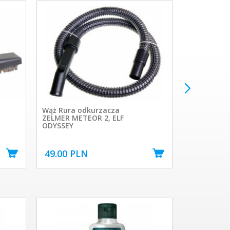
Wąż Rura odkurzacza
Zapach do 
ZELMER METEOR 2, ELF
Fresh 4szt.
ODYSSEY
49.00 PLN
22.90 PL