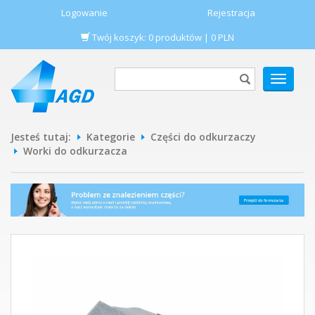
Logowanie
Rejestracja
Twój koszyk:
0
produktów
|
0
PLN
POKAŻ
MENU
Jesteś tutaj:
Kategorie
Części do odkurzaczy
Worki do odkurzacza