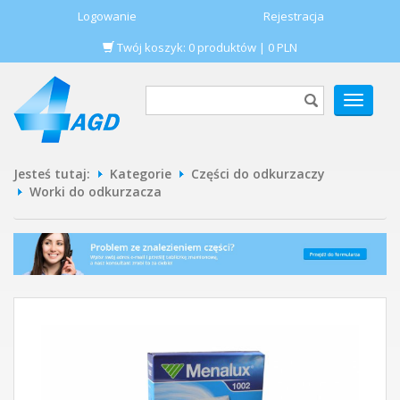
Logowanie
Rejestracja
Twój koszyk:
0
produktów
|
0
PLN
POKAŻ
MENU
Jesteś tutaj:
Kategorie
Części do odkurzaczy
Worki do odkurzacza