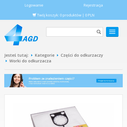
Logowanie
Rejestracja
Twój koszyk:
0
produktów
|
0
PLN
POKAŻ
MENU
Jesteś tutaj:
Kategorie
Części do odkurzaczy
Worki do odkurzacza