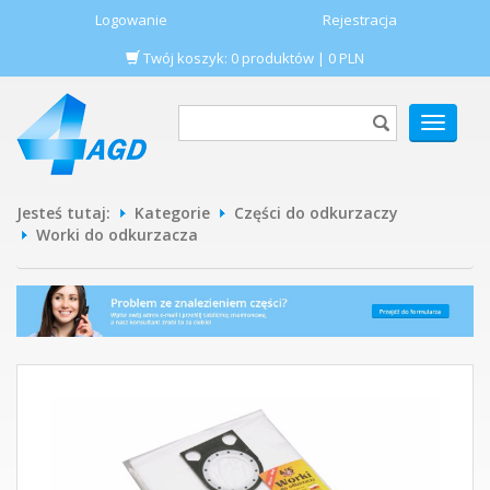
Logowanie
Rejestracja
Twój koszyk:
0
produktów
|
0
PLN
POKAŻ
MENU
Jesteś tutaj:
Kategorie
Części do odkurzaczy
Worki do odkurzacza