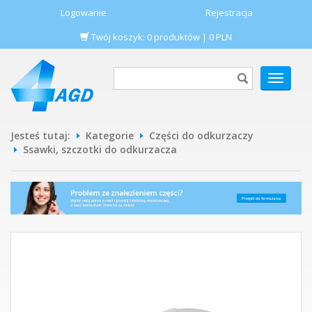
Logowanie
Rejestracja
Twój koszyk:
0
produktów
|
0
PLN
POKAŻ
MENU
Jesteś tutaj:
Kategorie
Części do odkurzaczy
Ssawki, szczotki do odkurzacza