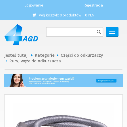
Logowanie
Rejestracja
Twój koszyk:
0
produktów
|
0
PLN
POKAŻ
MENU
Jesteś tutaj:
Kategorie
Części do odkurzaczy
Rury, węże do odkurzacza