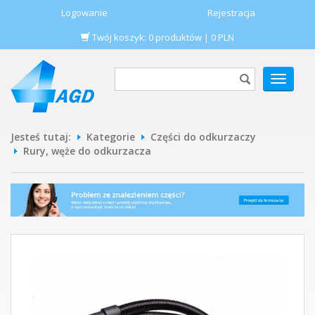
Logowanie
Rejestracja
Twój koszyk:
0
produktów
|
0
PLN
POKAŻ
MENU
Jesteś tutaj:
Kategorie
Części do odkurzaczy
Rury, węże do odkurzacza