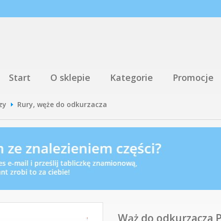
Start
O sklepie
Kategorie
Promocje
zy
Rury, węże do odkurzacza
Wąż do odkurzacza P