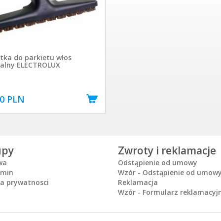
tka do parkietu włos
ralny ELECTROLUX
00 PLN
upy
Zwroty i reklamacje
wa
Odstąpienie od umowy
amin
Wzór - Odstąpienie od umow
ka prywatnosci
Reklamacja
Wzór - Formularz reklamacyj