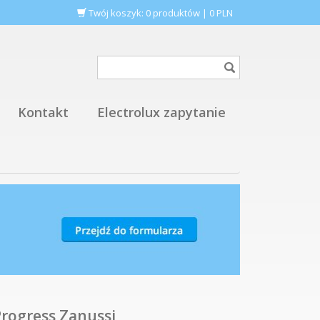
Twój koszyk:
0
produktów
|
0
PLN
Kontakt
Electrolux zapytanie
rogress Zanussi