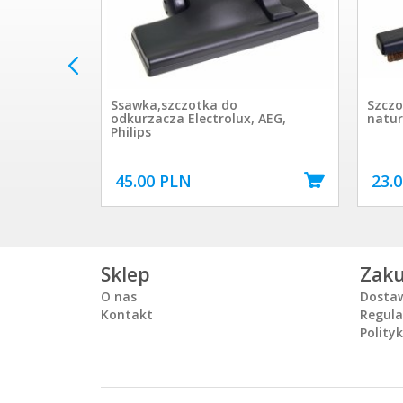
Ssawka,szczotka do
Szczo
odkurzacza Electrolux, AEG,
natu
Philips
45.00 PLN
23.
Sklep
Zak
O nas
Dosta
Kontakt
Regul
Polity