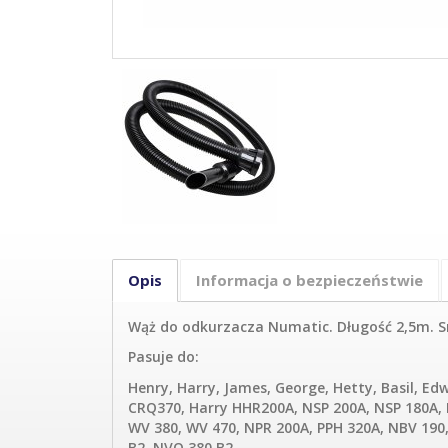
Opis
Informacja o bezpieczeństwie
Wąż do odkurzacza Numatic. Długość 2,5m. S
Pasuje do:
Henry, Harry, James, George, Hetty, Basil, 
CRQ370, Harry HHR200A, NSP 200A, NSP 180A, P
WV 380, WV 470, NPR 200A, PPH 320A, NBV 190,
B2, NVQ 380 B2.