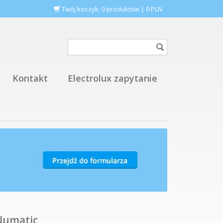
Twój koszyk:
0
produktów
|
0
PLN
Kontakt
Electrolux zapytanie
Numatic