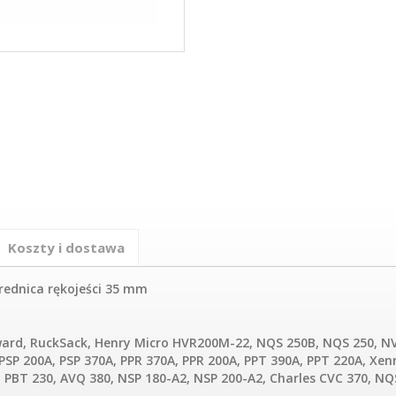
Koszty i dostawa
rednica rękojeści 35 mm
Edward, RuckSack, Henry Micro HVR200M-22, NQS 250B, NQS 250, 
SP 200A, PSP 370A, PPR 370A, PPR 200A, PPT 390A, PPT 220A, Xen
 PBT 230, AVQ 380, NSP 180-A2, NSP 200-A2, Charles CVC 370, N