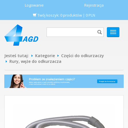
Logowanie
Rejestracja
Twój koszyk:
0
produktów
|
0
PLN
POKAŻ
MENU
Jesteś tutaj:
Kategorie
Części do odkurzaczy
Rury, węże do odkurzacza