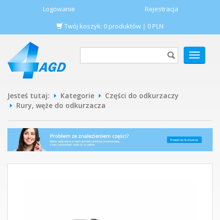
Logowanie
Rejestracja
Twój koszyk:
0
produktów
|
0
PLN
POKAŻ
MENU
Jesteś tutaj:
Kategorie
Części do odkurzaczy
Rury, węże do odkurzacza