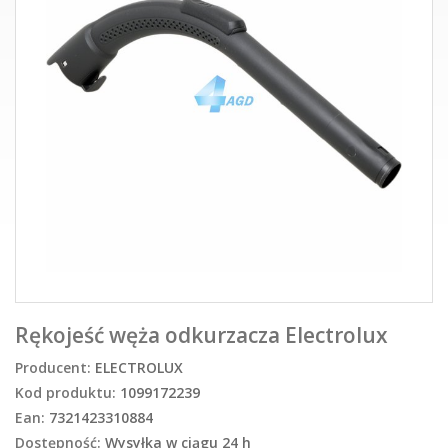
Rękojeść węża odkurzacza Electrolux
Producent:
ELECTROLUX
Kod produktu:
1099172239
Ean:
7321423310884
Dostępność:
Wysyłka w ciągu 24 h