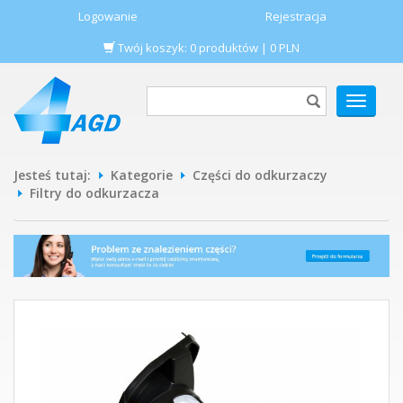
Logowanie
Rejestracja
Twój koszyk:
0
produktów
|
0
PLN
POKAŻ
MENU
Jesteś tutaj:
Kategorie
Części do odkurzaczy
Filtry do odkurzacza