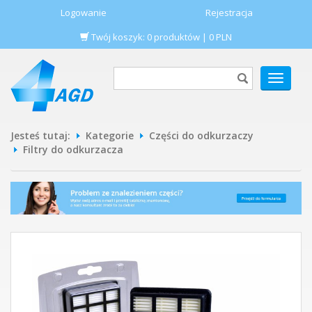
Logowanie
Rejestracja
Twój koszyk:
0
produktów
|
0
PLN
POKAŻ
MENU
Jesteś tutaj:
Kategorie
Części do odkurzaczy
Filtry do odkurzacza