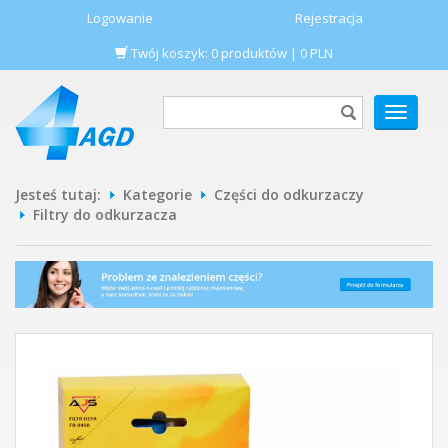
Logowanie
Rejestracja
Twój koszyk:
0
produktów
|
0
PLN
POKAŻ
MENU
Jesteś tutaj:
Kategorie
Części do odkurzaczy
Filtry do odkurzacza