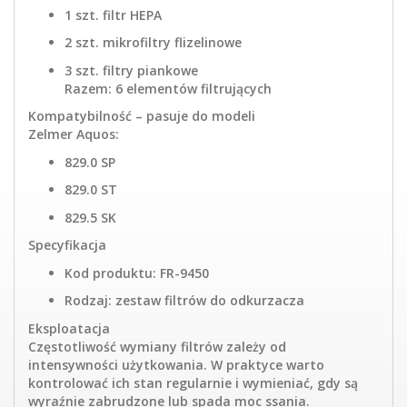
1 szt. filtr HEPA
2 szt. mikrofiltry flizelinowe
3 szt. filtry piankowe
Razem: 6 elementów filtrujących
Kompatybilność – pasuje do modeli
Zelmer Aquos:
829.0 SP
829.0 ST
829.5 SK
Specyfikacja
Kod produktu: FR-9450
Rodzaj: zestaw filtrów do odkurzacza
Eksploatacja
Częstotliwość wymiany filtrów zależy od
intensywności użytkowania. W praktyce warto
kontrolować ich stan regularnie i wymieniać, gdy są
wyraźnie zabrudzone lub spada moc ssania.