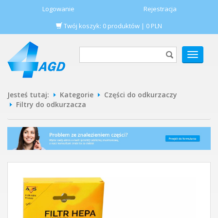
Logowanie
Rejestracja
Twój koszyk:
0
produktów
|
0
PLN
POKAŻ
MENU
Jesteś tutaj:
Kategorie
Części do odkurzaczy
Filtry do odkurzacza