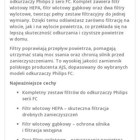
odkurzaczy Philips z serii FC. Komplet zawiera filtr
wlotowy HEPA, filtr wlotowy gąbkowy oraz dwa filtry
wylotowe, tworząc pełny zestaw filtracyjny do jednej
wymiany. Dzięki temu odświeżasz zarówno filtrację na
wlocie, jak i na wylocie powietrza, co przekłada się na
lepszą skuteczność odkurzania i czystsze powietrze
w domu.
Filtry poprawiają przepływ powietrza, pomagają
utrzymać stałą moc ssania oraz chronią silnik przed
zanieczyszczeniami. To wysokiej jakości zamiennik
polskiego producenta AJS, dopasowany do wybranych
modeli odkurzaczy Philips FC.
Najważniejsze cechy
Kompletny zestaw filtrów do odkurzaczy Philips
serii FC
Filtr wlotowy HEPA – skuteczna filtracja
drobnych zanieczyszczeń
Filtr wlotowy gąbkowy – ochrona silnika
i filtracja wstępna
Dwa filtry wylotowe – oczyszczanie powietrza