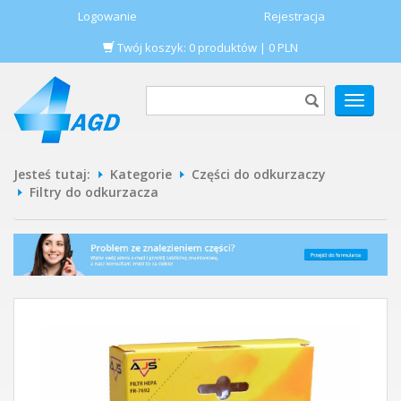
Logowanie
Rejestracja
Twój koszyk:
0
produktów
|
0
PLN
POKAŻ
MENU
Jesteś tutaj:
Kategorie
Części do odkurzaczy
Filtry do odkurzacza