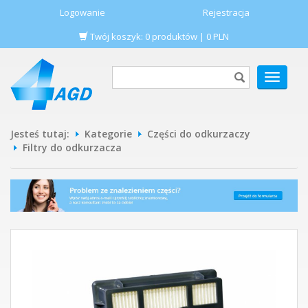
Logowanie
Rejestracja
Twój koszyk:
0
produktów
|
0
PLN
POKAŻ
MENU
Jesteś tutaj:
Kategorie
Części do odkurzaczy
Filtry do odkurzacza