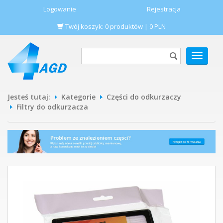
Logowanie
Rejestracja
Twój koszyk:
0
produktów
|
0
PLN
POKAŻ
MENU
Jesteś tutaj:
Kategorie
Części do odkurzaczy
Filtry do odkurzacza