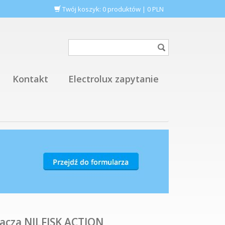
Twój koszyk:
0
produktów
|
0
PLN
Kontakt
Electrolux zapytanie
zacza NILFISK ACTION