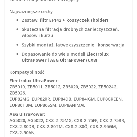
Najważniejsze cechy
Zestaw:
filtr EF142 + koszyczek (holder)
Skuteczna filtracja drobnych zanieczyszczeń,
włosów i kurzu
Szybki montaż, łatwe czyszczenie i konserwacja
Dopasowanie do wielu modeli
Electrolux
UltraPower
i
AEG UltraPower (CX8)
Kompatybilność
Electrolux UltraPower:
ZB5010, ZB5011, ZB5012, ZB5020, ZB5022, ZB5024G,
ZB5026,
EUP82MG, EUP82RR, EUP84DB, EUP84IGM, EUP8GREEN,
EUP86TBM, EUP86SSM, EUP8ANIMAL
AEG UltraPower:
AG5020, AG5022, CX8-2-75MG, CX8-2-75FF, CX8-2-75RR,
CX8-2-80DB, CX8-2-80TM, CX8-2-80Ö, CX8-2-95GM,
CX8-2-90AN,