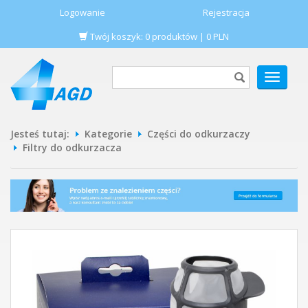
Logowanie
Rejestracja
Twój koszyk:
0
produktów
|
0
PLN
POKAŻ
MENU
Jesteś tutaj:
Kategorie
Części do odkurzaczy
Filtry do odkurzacza