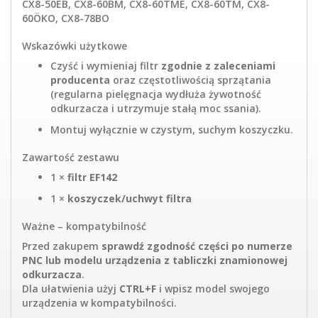
CX8-50EB, CX8-60BM, CX8-60TME, CX8-60TM, CX8-
60ÖKO, CX8-78BO
Wskazówki użytkowe
Czyść i wymieniaj filtr
zgodnie z zaleceniami
producenta
oraz częstotliwością sprzątania
(regularna pielęgnacja wydłuża żywotność
odkurzacza i utrzymuje stałą moc ssania).
Montuj wyłącznie w czystym, suchym koszyczku.
Zawartość zestawu
1 ×
filtr EF142
1 ×
koszyczek/uchwyt filtra
Ważne – kompatybilność
Przed zakupem
sprawdź zgodność części po numerze
PNC lub modelu urządzenia z tabliczki znamionowej
odkurzacza
.
Dla ułatwienia użyj
CTRL+F
i wpisz model swojego
urządzenia w kompatybilności.